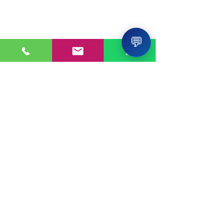
💬
PONTE EN CONTACTO
Consultas a:
920 032 635
Dirección:
Calle 3, Mz G, Lote 6,
Zona Industrial, Villa el Salvador.