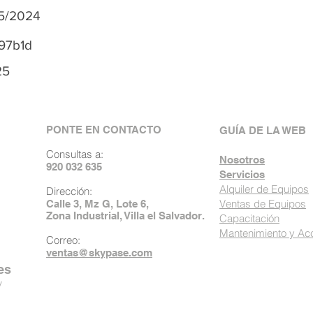
05/2024
97b1d
25
PONTE EN CONTACTO
GUÍA DE LA WEB
Consultas a:
Nosotros
920 032 635
Servicios
Alquiler de Equipos
Dirección:
Ventas de Equipos
Calle 3, Mz G, Lote 6,
Zona Industrial, Villa el Salvador.
Capacitación
Mantenimiento y Ac
Correo:
ventas@skypase.com
es
y