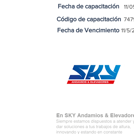
Fecha de capacitación
11/
Código de capacitación
747
Fecha de Vencimiento
11/5/
En SKY Andamios & Elevador
Siempre estamos dispuestos a atender 
dar soluciones a tus trabajos de altura,
innovando y estando en constante