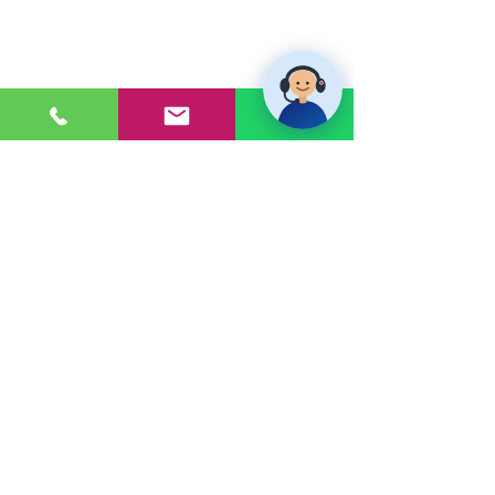
PONTE EN CONTACTO
Consultas a:
920 032 635
Dirección:
Calle 3, Mz G, Lote 6,
Zona Industrial, Villa el Salvador.