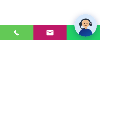
PONTE EN CONTACTO
Consultas a:
920 032 635
Dirección:
Calle 3, Mz G, Lote 6,
Zona Industrial, Villa el Salvador.