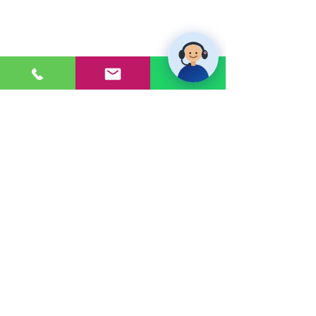
PONTE EN CONTACTO
Consultas a:
920 032 635
Dirección:
Calle 3, Mz G, Lote 6,
Zona Industrial, Villa el Salvador.