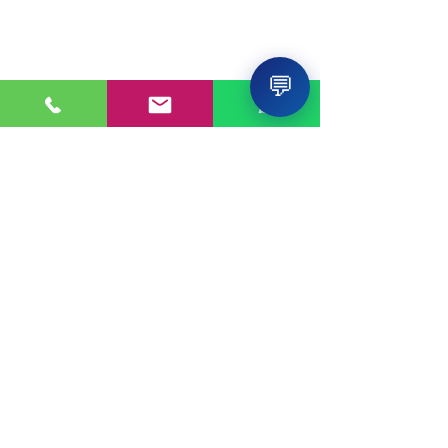
💬
PONTE EN CONTACTO
Consultas a:
920 032 635
Dirección:
Calle 3, Mz G, Lote 6,
Zona Industrial, Villa el Salvador.