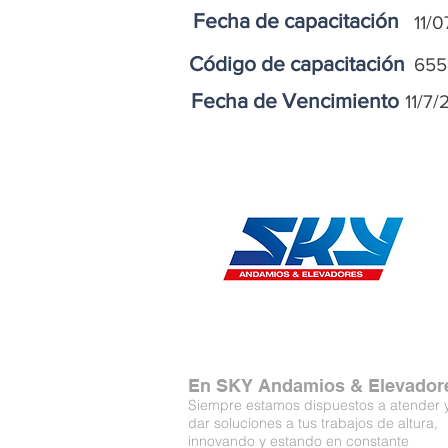
Fecha de capacitación
11/
Código de capacitación
655
Fecha de Vencimiento
11/7/
En SKY Andamios & Elevador
Siempre estamos dispuestos a atender 
dar soluciones a tus trabajos de altura,
innovando y estando en constante