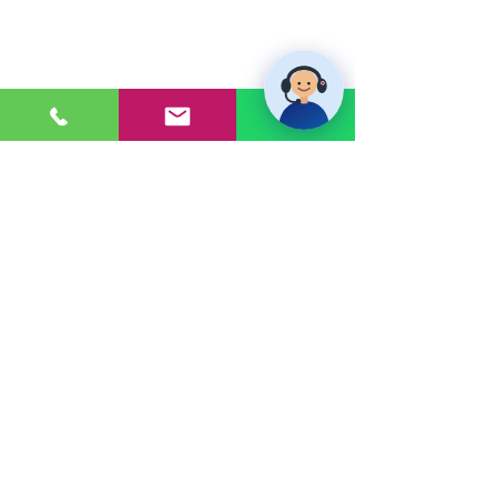
PONTE EN CONTACTO
Consultas a:
920 032 635
Dirección:
Calle 3, Mz G, Lote 6,
Zona Industrial, Villa el Salvador.