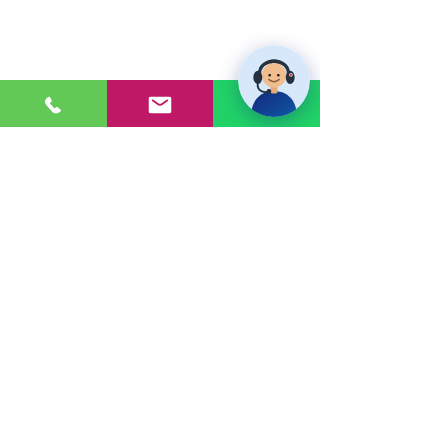
PONTE EN CONTACTO
Consultas a:
920 032 635
Dirección:
Calle 3, Mz G, Lote 6,
Zona Industrial, Villa el Salvador.