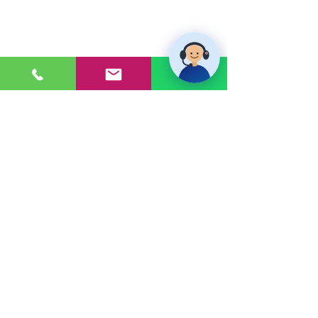
PONTE EN CONTACTO
Consultas a:
920 032 635
Dirección:
Calle 3, Mz G, Lote 6,
Zona Industrial, Villa el Salvador.