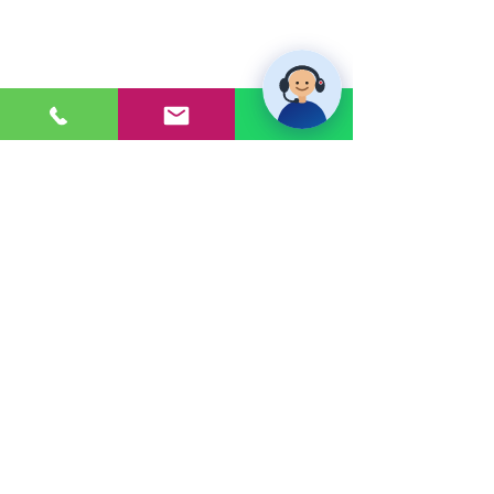
PONTE EN CONTACTO
Consultas a:
920 032 635
Dirección:
Calle 3, Mz G, Lote 6,
Zona Industrial, Villa el Salvador.