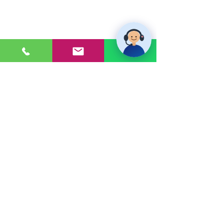
PONTE EN CONTACTO
Consultas a:
920 032 635
Dirección:
Calle 3, Mz G, Lote 6,
Zona Industrial, Villa el Salvador.