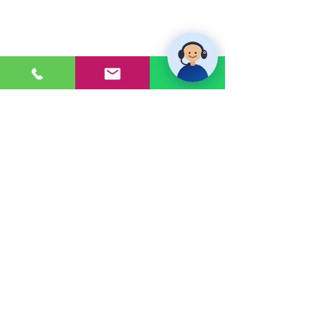
PONTE EN CONTACTO
Consultas a:
920 032 635
Dirección:
Calle 3, Mz G, Lote 6,
Zona Industrial, Villa el Salvador.