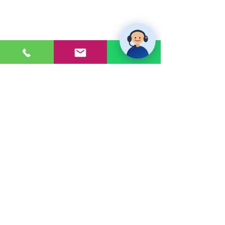
PONTE EN CONTACTO
Consultas a:
920 032 635
Dirección:
Calle 3, Mz G, Lote 6,
Zona Industrial, Villa el Salvador.