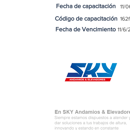
Fecha de capacitación
11/
Código de capacitación
162
Fecha de Vencimiento
11/6/
En SKY Andamios & Elevador
Siempre estamos dispuestos a atender 
dar soluciones a tus trabajos de altura,
innovando y estando en constante