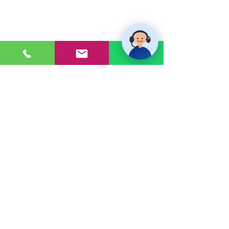
PONTE EN CONTACTO
Consultas a:
920 032 635
Dirección:
Calle 3, Mz G, Lote 6,
Zona Industrial, Villa el Salvador.