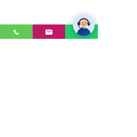
PONTE EN CONTACTO
Consultas a:
920 032 635
Dirección:
Calle 3, Mz G, Lote 6,
Zona Industrial, Villa el Salvador.