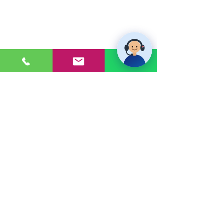
PONTE EN CONTACTO
Consultas a:
920 032 635
Dirección:
Calle 3, Mz G, Lote 6,
Zona Industrial, Villa el Salvador.