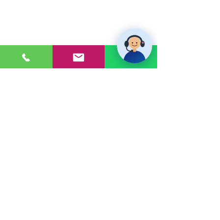
PONTE EN CONTACTO
Consultas a:
920 032 635
Dirección:
Calle 3, Mz G, Lote 6,
Zona Industrial, Villa el Salvador.