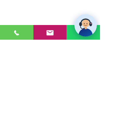
PONTE EN CONTACTO
Consultas a:
920 032 635
Dirección:
Calle 3, Mz G, Lote 6,
Zona Industrial, Villa el Salvador.