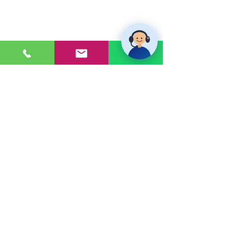
PONTE EN CONTACTO
Consultas a:
920 032 635
Dirección:
Calle 3, Mz G, Lote 6,
Zona Industrial, Villa el Salvador.