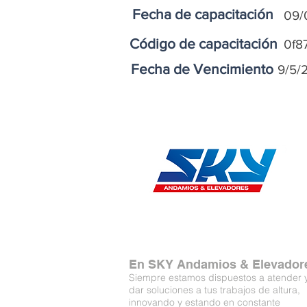
Fecha de capacitación
09/
Código de capacitación
0f8
Fecha de Vencimiento
9/5/
En SKY Andamios & Elevador
Siempre estamos dispuestos a atender 
dar soluciones a tus trabajos de altura,
innovando y estando en constante