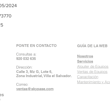
05/2024
73770
25
PONTE EN CONTACTO
GUÍA DE LA WEB
Consultas a:
Nosotros
920 032 635
Servicios
Alquiler de Equipos
Dirección:
Ventas de Equipos
Calle 3, Mz G, Lote 6,
Zona Industrial, Villa el Salvador.
Capacitación
Mantenimiento y Ac
Correo:
ventas@skypase.com
es
y