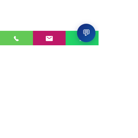
💬
PONTE EN CONTACTO
Consultas a:
920 032 635
Dirección:
Calle 3, Mz G, Lote 6,
Zona Industrial, Villa el Salvador.