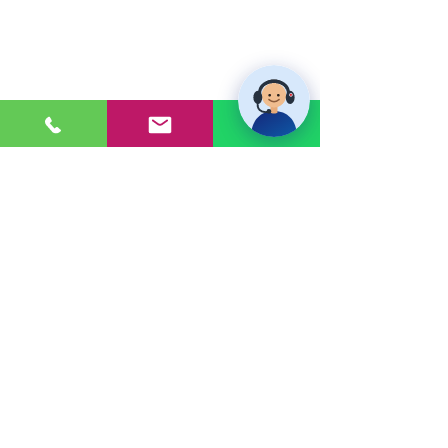
PONTE EN CONTACTO
Consultas a:
920 032 635
Dirección:
Calle 3, Mz G, Lote 6,
Zona Industrial, Villa el Salvador.