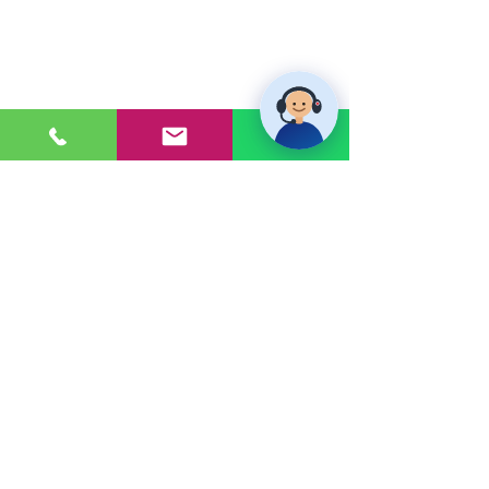
PONTE EN CONTACTO
Consultas a:
920 032 635
Dirección:
Calle 3, Mz G, Lote 6,
Zona Industrial, Villa el Salvador.