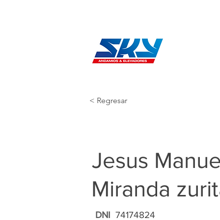
< Regresar
Jesus Manue
Miranda zuri
DNI
74174824