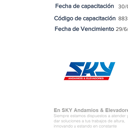
Fecha de capacitación
30/
Código de capacitación
883
Fecha de Vencimiento
29/6
En SKY Andamios & Elevador
Siempre estamos dispuestos a atender 
dar soluciones a tus trabajos de altura,
innovando y estando en constante