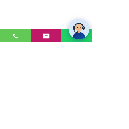
PONTE EN CONTACTO
Consultas a:
920 032 635
Dirección:
Calle 3, Mz G, Lote 6,
Zona Industrial, Villa el Salvador.