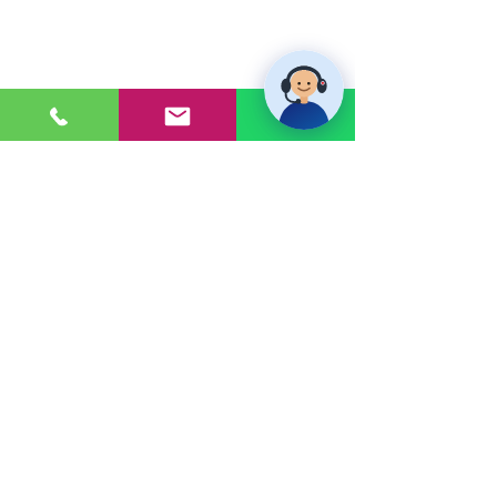
PONTE EN CONTACTO
Consultas a:
920 032 635
Dirección:
Calle 3, Mz G, Lote 6,
Zona Industrial, Villa el Salvador.